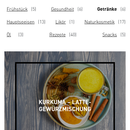
Frühstück
(5)
Gesundheit
(6)
Getränke
(6)
Hauptspeisen
(13)
Likör
(1)
Naturkosmetik
(17)
Öl
(3)
Rezepte
(40)
Snacks
(5)
KURKUMA – LATTE-
GEWÜRZMISCHUNG