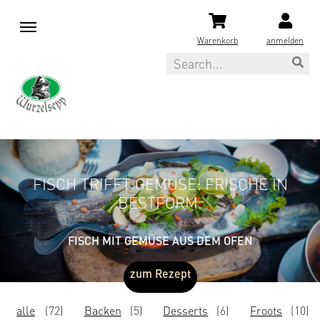
M
e
Warenkorb
anmelden
n
Search
u
UNSERE
REZEPTE
FISCH TRIFFT GEMÜSE: FRISCHE IN
BESTFORM.
FISCH MIT GEMÜSE AUS DEM OFEN
zum Rezept
alle
(72)
Backen
(5)
Desserts
(6)
Froots
(10)