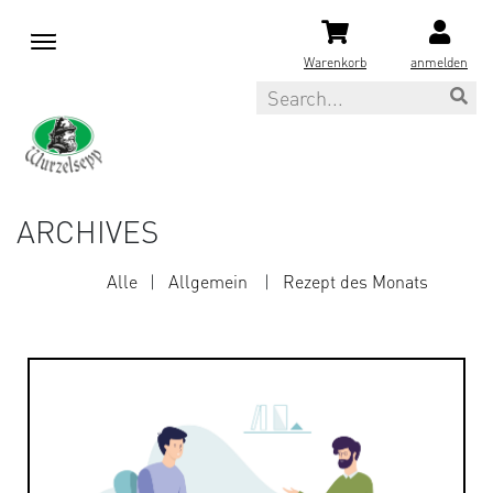
M
e
Warenkorb
anmelden
n
Search
u
ARCHIVES
Alle
Allgemein
Rezept des Monats