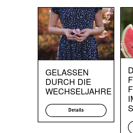
GELASSEN
F
DURCH DIE
F
WECHSELJAHRE
I
Details