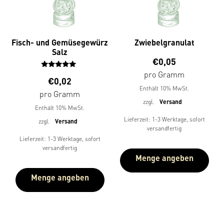
Fisch- und Gemüsegewürz
Zwiebelgranulat
Salz
€
0,05
pro Gramm
Bewertet
€
0,02
mit
Enthält 10% MwSt.
5.00
pro Gramm
von 5
zzgl.
Versand
Enthält 10% MwSt.
Lieferzeit: 1-3 Werktage, sofort
zzgl.
Versand
versandfertig
Lieferzeit: 1-3 Werktage, sofort
versandfertig
Menge angeben
Menge angeben