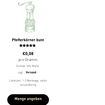
Pfefferkörner bunt
Bewerte
€
0,08
t mit
4.00
pro Gramm
von 5
Enthält 10% MwSt.
zzgl.
Versand
Lieferzeit: 1-3 Werktage, sofort
versandfertig
Menge angeben