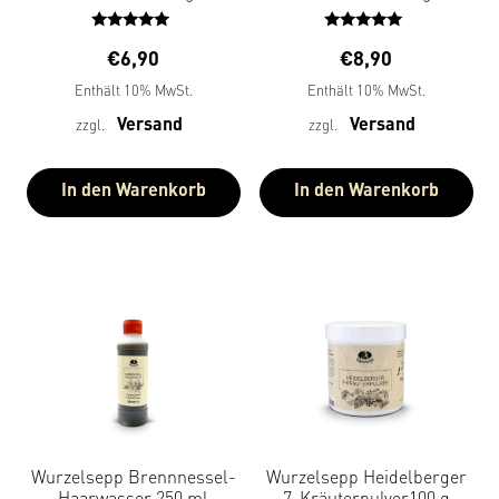
Bewertet
Bewertet
€
6,90
€
8,90
mit
mit
5.00
5.00
Enthält 10% MwSt.
Enthält 10% MwSt.
von 5
von 5
Versand
Versand
zzgl.
zzgl.
In den Warenkorb
In den Warenkorb
Wurzelsepp Brennnessel-
Wurzelsepp Heidelberger
Haarwasser 250 ml
7-Kräuterpulver100 g