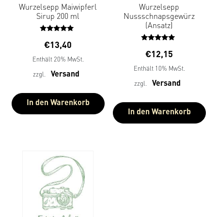
Wurzelsepp Maiwipferl
Wurzelsepp
Sirup 200 ml
Nussschnapsgewürz
(Ansatz)
Bewertet
€
13,40
mit
Bewertet
€
12,15
5.00
mit
Enthält 20% MwSt.
von 5
5.00
Enthält 10% MwSt.
von 5
Versand
zzgl.
Versand
zzgl.
In den Warenkorb
In den Warenkorb