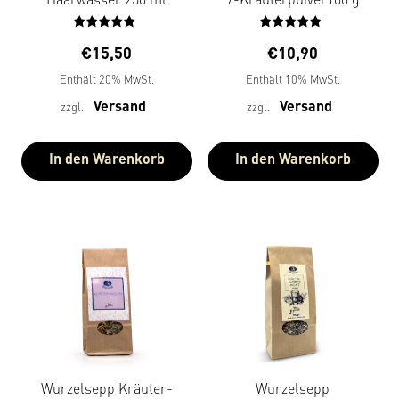
Bewertet
Bewertet
€
15,50
€
10,90
mit
mit
5.00
4.67
Enthält 20% MwSt.
Enthält 10% MwSt.
von 5
von 5
Versand
Versand
zzgl.
zzgl.
In den Warenkorb
In den Warenkorb
Wurzelsepp Kräuter-
Wurzelsepp