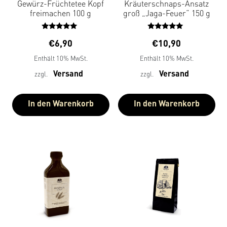
Gewürz-Früchtetee Kopf
Kräuterschnaps-Ansatz
freimachen 100 g
groß „Jaga-Feuer“ 150 g
Bewertet
Bewertet
€
6,90
€
10,90
mit
mit
5.00
5.00
Enthält 10% MwSt.
Enthält 10% MwSt.
von 5
von 5
Versand
Versand
zzgl.
zzgl.
In den Warenkorb
In den Warenkorb