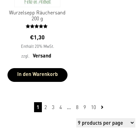
Wurzelsepp Räuchersand
200 g
Bewertet
€
1,30
mit
5.00
Enthält 20% MwSt.
von 5
Versand
zzgl.
In den Warenkorb
1
2
3
4
…
8
9
10