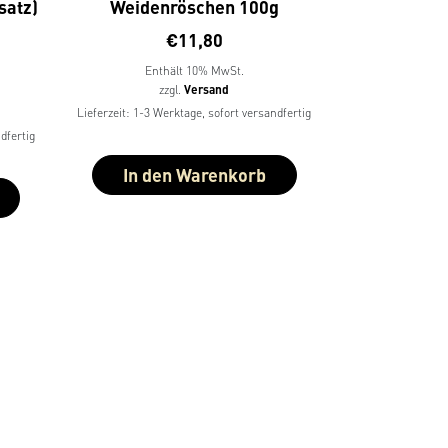
satz)
Weidenröschen 100g
€
11,80
Enthält 10% MwSt.
zzgl.
Versand
Lieferzeit: 1-3 Werktage, sofort versandfertig
dfertig
In den Warenkorb