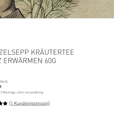
ZELSEPP KRÄUTERTEE
Z ERWÄRMEN 60G
 MwSt.
d
1-3 Werktage, sofort versandfertig
(
1
Kundenrezension)
t