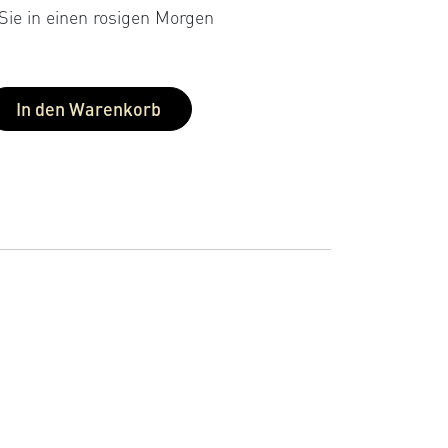
0
Sie in einen rosigen Morgen
nd
bew
In den Warenkorb