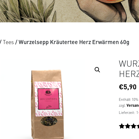
/
Tees
/ Wurzelsepp Kräutertee Herz Erwärmen 60g
WUR
HER
€
5,90
Enthält 10%
zzgl.
Versan
Lieferzeit: 
Bewerte
1