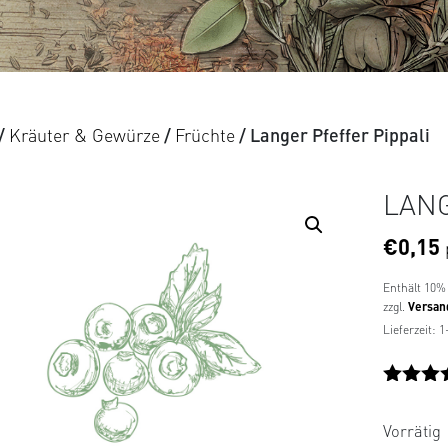
/
Kräuter & Gewürze
/
Früchte
/ Langer Pfeffer Pippali
LANG
€
0,15
Enthält 10%
zzgl.
Versan
Lieferzeit: 
Bewerte
2
mit
5.0
Vorrätig
von 5,