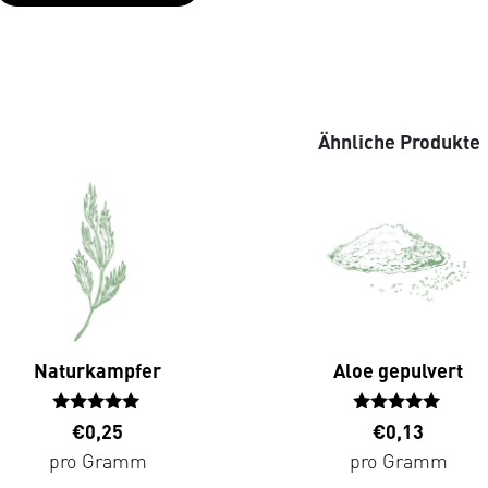
Ähnliche Produkte
Naturkampfer
Aloe gepulvert
Bewertet
Bewertet
€
0,25
€
0,13
mit
mit
pro Gramm
pro Gramm
4.88
5.00