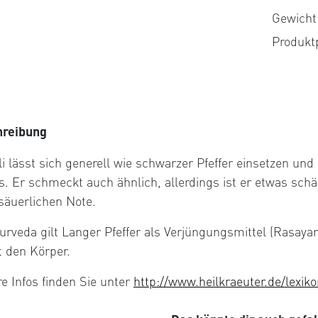
basiere
auf
Gewicht 
Kunden
Produkt
ertunge
hreibung
i lässt sich generell wie schwarzer Pfeffer einsetzen und p
s. Er schmeckt auch ähnlich, allerdings ist er etwas sch
säuerlichen Note.
urveda gilt Langer Pfeffer als Verjüngungsmittel (Rasaya
t den Körper.
re Infos finden Sie unter
http://www.heilkraeuter.de/lexiko