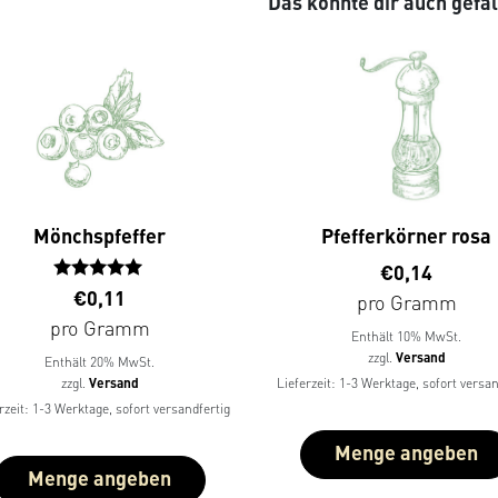
Das könnte dir auch gefa
Mönchspfeffer
Pfefferkörner rosa
€
0,14
Bewertet
€
0,11
pro Gramm
mit
pro Gramm
5.00
Enthält 10% MwSt.
von 5
zzgl.
Versand
Enthält 20% MwSt.
Lieferzeit: 1-3 Werktage, sofort versan
zzgl.
Versand
rzeit: 1-3 Werktage, sofort versandfertig
Menge angeben
Menge angeben