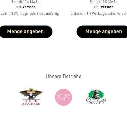
von 5
von 5
Enthält 10% MwSt.
Enthält 10% MwSt.
zzgl.
Versand
zzgl.
Versand
rzeit: 1-3 Werktage, sofort versandfertig
Lieferzeit: 1-3 Werktage, sofort versan
Menge angeben
Menge angeben
Unsere Betriebe