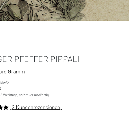
ER PFEFFER PIPPALI
pro Gramm
 MwSt.
d
1-3 Werktage, sofort versandfertig
(
2
Kundenrezensionen)
t
0