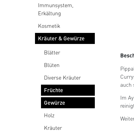
Immunsystem,
Erkältung
Kosmetik
Kräuter & Gewürze
Blätter
Besc
Blüten
Pippal
Curry
Diverse Kräuter
auch 
Früchte
Im Ay
Gewürze
reinig
Holz
Weite
Kräuter