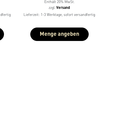
von 5
Enthält 20% MwSt.
zzgl.
Versand
dfertig
Lieferzeit: 1-3 Werktage, sofort versandfertig
Menge angeben