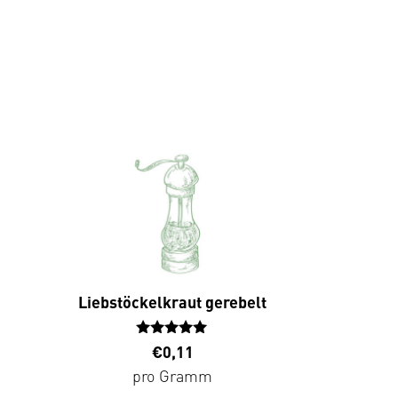
Liebstöckelkraut gerebelt
Bewertet
€
0,11
mit
pro Gramm
4.67