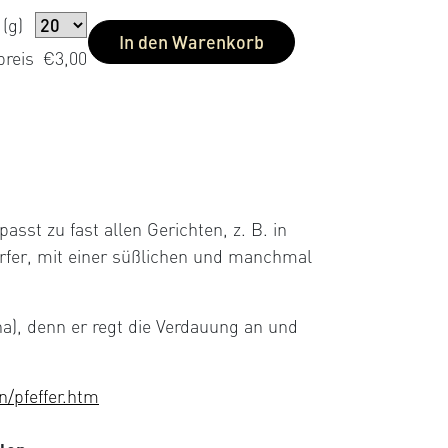
nd
(g)
bew
In den Warenkorb
preis
€3,00
n
asst zu fast allen Gerichten, z. B. in
ärfer, mit einer süßlichen und manchmal
na), denn er regt die Verdauung an und
n/pfeffer.htm