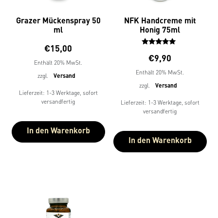
Grazer Mückenspray 50
NFK Handcreme mit
ml
Honig 75ml
€
15,00
Bewertet
€
9,90
mit
Enthält 20% MwSt.
5.00
Enthält 20% MwSt.
zzgl.
Versand
von 5
zzgl.
Versand
Lieferzeit: 1-3 Werktage, sofort
versandfertig
Lieferzeit: 1-3 Werktage, sofort
versandfertig
In den Warenkorb
In den Warenkorb