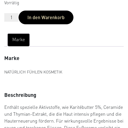
Kundenb
Vorrätig
h
e
ewertun
gen
e
i
In den Warenkorb
r
s
P
i
r
s
Marke
e
t
i
:
s
€
Marke
w
1
a
1
NATÜRLICH FÜHLEN KOSMETIK
r
,
:
9
€
2
Beschreibung
1
.
4
Enthält spezielle Aktivstoffe, wie Karitébutter 5%, Ceramide
,
und Thymian-Extrakt, die die Haut intensiv pflegen und die
9
Hauterneuerung fördern. Für wirkungsvolle Ergebnisse bei
0
rauen und trockenen Füssen. Diese Fußcreme verleiht ein