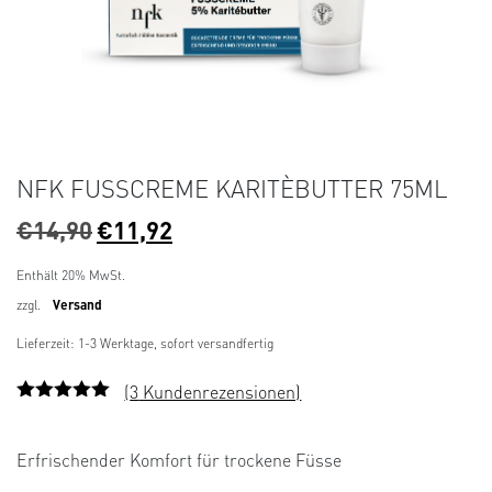
NFK FUSSCREME KARITÈBUTTER 75ML
U
A
€
14,90
€
11,92
r
k
s
t
Enthält 20% MwSt.
p
u
zzgl.
Versand
r
e
Lieferzeit: 1-3 Werktage, sofort versandfertig
ü
l
n
l
(
3
Kundenrezensionen)
g
e
Bewertet
3
mit
3.67
l
r
von 5,
Erfrischender Komfort für trockene Füsse
i
P
basieren
d auf
c
r