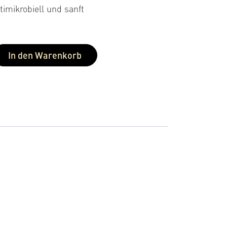
0
timikrobiell und sanft
nd
bew
In den Warenkorb