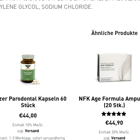
YLENE GLYCOL, SODIUM CHLORIDE.
Ähnliche Produkte
zer Parodontal Kapseln 60
NFK Age Formula Ampu
Stück
(20 Stk.)
€
44,00
Bewertet
€
44,90
Enthält 10% MwSt.
mit
zzgl.
Versand
Enthält 20% MwSt.
5.00
rzeit: 1-3 Werktage, sofort versandfertig
zzgl.
Versand
von 5