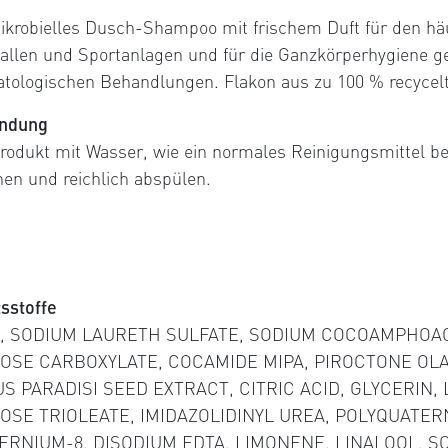
ikrobielles Dusch-Shampoo mit frischem Duft für den 
allen und Sportanlagen und für die Ganzkörperhygiene ge
tologischen Behandlungen. Flakon aus zu 100 % recycel
ndung
Produkt mit Wasser, wie ein normales Reinigungsmittel ben
en und reichlich abspülen.
tsstoffe
, SODIUM LAURETH SULFATE, SODIUM COCOAMPHOAC
OSE CARBOXYLATE, COCAMIDE MIPA, PIROCTONE OLA
US PARADISI SEED EXTRACT, CITRIC ACID, GLYCERIN,
OSE TRIOLEATE, IMIDAZOLIDINYL UREA, POLYQUATER
ERNIUM-8, DISODIUM EDTA, LIMONENE, LINALOOL, SO