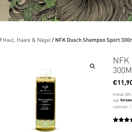
/
Haut, Haare & Nägel
/ NFK Dusch Shampoo Sport 300
NFK
300M
€
11,9
Enthält 20%
zzgl.
Versan
Lieferzeit: 
Bewerte
1