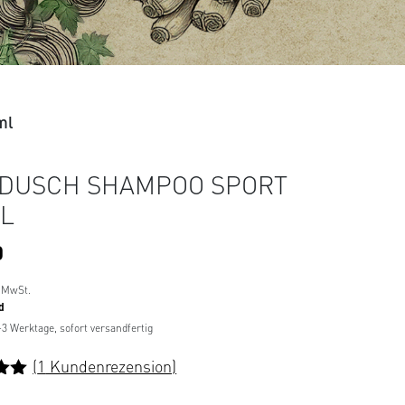
ml
 DUSCH SHAMPOO SPORT
L
0
 MwSt.
d
1-3 Werktage, sofort versandfertig
(
1
Kundenrezension)
t