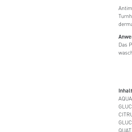
Antim
Turnh
derma
Anwe
​Das 
wasch
Inhal
AQUA
GLUC
CITR
GLUC
QUAT