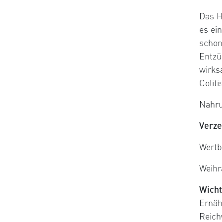
Das H
es ei
schon
Entzü
wirks
Coliti
Nahru
Verz
Wertb
Weihr
Wicht
Ernäh
Reich