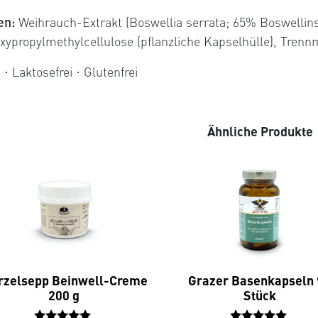
en:
Weihrauch-Extrakt (Boswellia serrata; 65% Boswellins
xypropylmethylcellulose (pflanzliche Kapselhülle), Trenn
· Laktosefrei · Glutenfrei
Ähnliche Produkte
zelsepp Beinwell-Creme
Grazer Basenkapseln
200 g
Stück