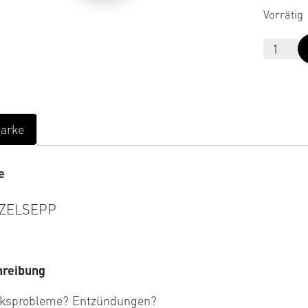
Vorrätig
arke
e
ZELSEPP
hreibung
ksprobleme? Entzündungen?