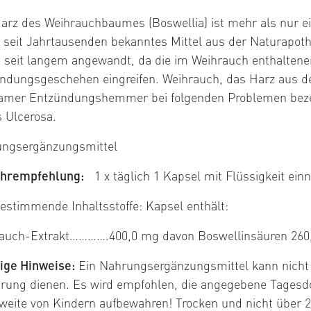
arz des Weihrauchbaumes (Boswellia) ist mehr als nur e
n seit Jahrtausenden bekanntes Mittel aus der Naturapoth
 seit langem angewandt, da die im Weihrauch enthaltenen
ndungsgeschehen eingreifen. Weihrauch, das Harz aus de
amer Entzündungshemmer bei folgenden Problemen bez
s Ulcerosa.
ngsergänzungsmittel
ehrempfehlung:
1 x täglich 1 Kapsel mit Flüssigkeit ei
estimmende Inhaltsstoffe: Kapsel enthält:
auch-Extrakt………….400,0 mg davon Boswellinsäuren 260
ige Hinweise:
Ein Nahrungsergänzungsmittel kann nicht 
rung dienen. Es wird empfohlen, die angegebene Tagesdo
weite von Kindern aufbewahren! Trocken und nicht über 2