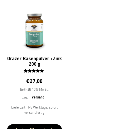
Grazer Basenpulver +Zink
200 g
Bewertet
€
27,00
mit
5.00
Enthält 10% MwSt.
von 5
zzgl.
Versand
Lieferzeit: 1-3 Werktage, sofort
versandfertig