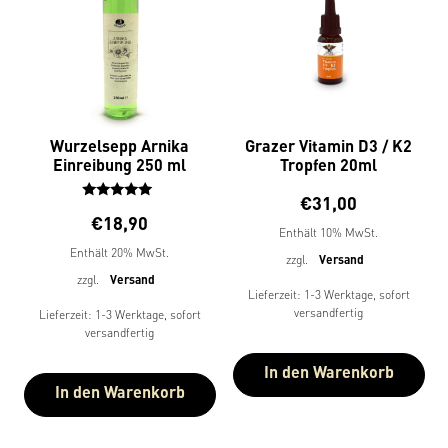
Wurzelsepp Arnika
Grazer Vitamin D3 / K2
Einreibung 250 ml
Tropfen 20ml
€
31,00
Bewertet
€
18,90
mit
Enthält 10% MwSt.
5.00
Enthält 20% MwSt.
zzgl.
Versand
von 5
zzgl.
Versand
Lieferzeit: 1-3 Werktage, sofort
versandfertig
Lieferzeit: 1-3 Werktage, sofort
versandfertig
In den Warenkorb
In den Warenkorb