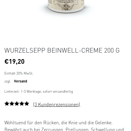
WURZELSEPP BEINWELL-CREME 200 G
€
19,20
Enthält 20% MwSt.
zzgl.
Versand
Lieferzeit: 1-3 Werktage, sofort versandfertig
(
3
Kundenrezensionen)
Bewertet
3
mit
5.00
von
5, basierend
Wohltuend für den Rücken, die Knie und die Gelenke.
auf
Kundenbew
Bewährt auch bei Zerrungen, Prellungen, Schwellung und