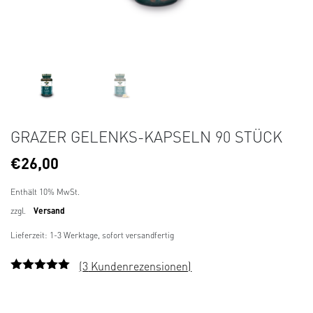
GRAZER GELENKS-KAPSELN 90 STÜCK
€
26,00
Enthält 10% MwSt.
zzgl.
Versand
Lieferzeit: 1-3 Werktage, sofort versandfertig
(
3
Kundenrezensionen)
Bewertet
3
mit
5.00
von
5, basierend