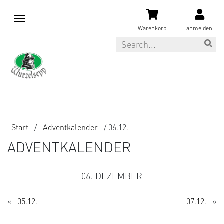
M
e
Warenkorb
anmelden
n
Search
u
Start
/
Adventkalender
/ 06.12.
ADVENTKALENDER
06. DEZEMBER
«
05.12.
07.12.
»