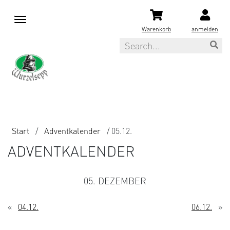
M
e
Warenkorb
anmelden
n
Search
u
Start
/
Adventkalender
/ 05.12.
ADVENTKALENDER
05. DEZEMBER
«
04.12.
06.12.
»