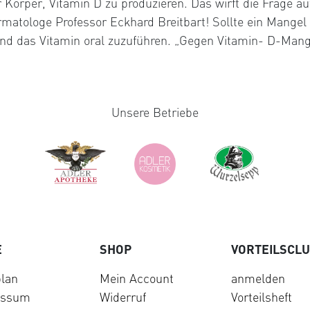
r Körper, Vitamin D zu produzieren. Das wirft die Frage 
atologe Professor Eckhard Breitbart! Sollte ein Mangel k
 und das Vitamin oral zuzuführen. „Gegen Vitamin- D-Man
Unsere Betriebe
E
SHOP
VORTEILSCL
lan
Mein Account
anmelden
essum
Widerruf
Vorteilsheft