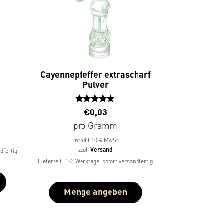
Cayennepfeffer extrascharf
Pulver
Bewertet
€
0,03
mit
pro Gramm
5.00
von 5
Enthält 10% MwSt.
zzgl.
Versand
dfertig
Lieferzeit: 1-3 Werktage, sofort versandfertig
Menge angeben