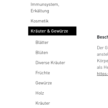
Immunsystem,
Erkältung
Kosmetik
Kräuter & Gewürze
Besc
Blätter
Der G
Blüten
anste
Körpe
Diverse Kräuter
als He
Früchte
https
Gewürze
Holz
Kräuter