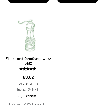
Fisch- und Gemüsegewürz
Salz
Bewertet
€
0,02
mit
5.00
pro Gramm
von 5
Enthält 10% MwSt.
zzgl.
Versand
Lieferzeit: 1-3 Werktage, sofort