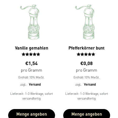
Vanille gemahlen
Pfefferkörner bunt
Bewertet
Bewerte
€
1,54
€
0,08
mit
t mit
5.00
4.00
pro Gramm
pro Gramm
von 5
von 5
Enthält 10% MwSt.
Enthält 10% MwSt.
zzgl.
Versand
zzgl.
Versand
Lieferzeit: 1-3 Werktage, sofort
Lieferzeit: 1-3 Werktage, sofort
versandfertig
versandfertig
Menge angeben
Menge angeben