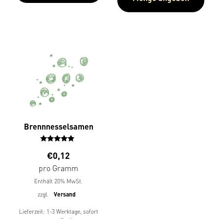
Brennnesselsamen
Bewertet
€
0,12
mit
4.85
pro Gramm
von 5
Enthält 20% MwSt.
zzgl.
Versand
Lieferzeit: 1-3 Werktage, sofort