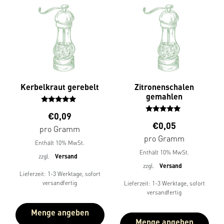
Kerbelkraut gerebelt
Zitronenschalen
gemahlen
Bewertet
€
0,09
mit
Bewertet
€
0,05
5.00
mit
pro Gramm
von 5
5.00
pro Gramm
Enthält 10% MwSt.
von 5
Enthält 10% MwSt.
zzgl.
Versand
zzgl.
Versand
Lieferzeit: 1-3 Werktage, sofort
versandfertig
Lieferzeit: 1-3 Werktage, sofort
versandfertig
Menge angeben
Menge angeben