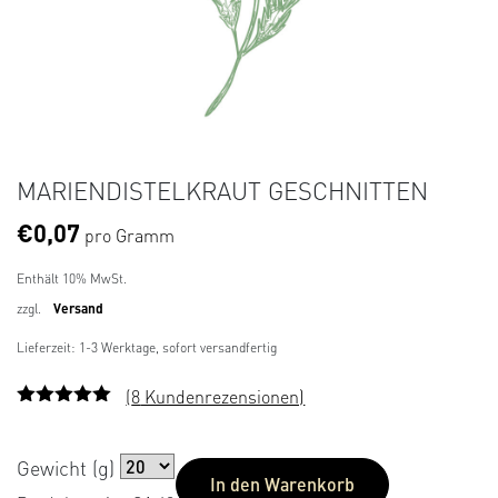
MARIENDISTELKRAUT GESCHNITTEN
€
0,07
pro Gramm
Enthält 10% MwSt.
zzgl.
Versand
Lieferzeit: 1-3 Werktage, sofort versandfertig
(
8
Kundenrezensionen)
Bewertet
8
mit
4.75
von 5,
Gewicht (g)
basierend
In den Warenkorb
auf