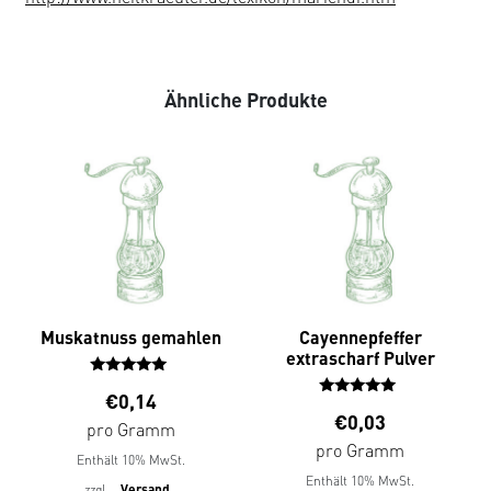
Ähnliche Produkte
Muskatnuss gemahlen
Cayennepfeffer
extrascharf Pulver
Bewertet
€
0,14
mit
Bewertet
€
0,03
5.00
mit
pro Gramm
von 5
5.00
pro Gramm
Enthält 10% MwSt.
von 5
Enthält 10% MwSt.
zzgl.
Versand