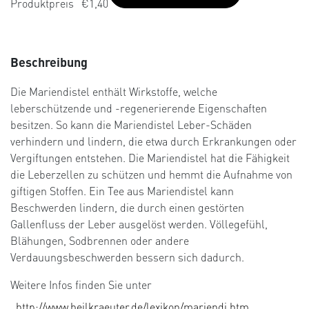
Produktpreis
€1,40
Kundenbew
ertungen
Beschreibung
Die Mariendistel enthält Wirkstoffe, welche
leberschützende und -regenerierende Eigenschaften
besitzen. So kann die Mariendistel Leber-Schäden
verhindern und lindern, die etwa durch Erkrankungen oder
Vergiftungen entstehen. Die Mariendistel hat die Fähigkeit
die Leberzellen zu schützen und hemmt die Aufnahme von
giftigen Stoffen. Ein Tee aus Mariendistel kann
Beschwerden lindern, die durch einen gestörten
Gallenfluss der Leber ausgelöst werden. Völlegefühl,
Blähungen, Sodbrennen oder andere
Verdauungsbeschwerden bessern sich dadurch.
Weitere Infos finden Sie unter
http://www.heilkraeuter.de/lexikon/mariendi.htm