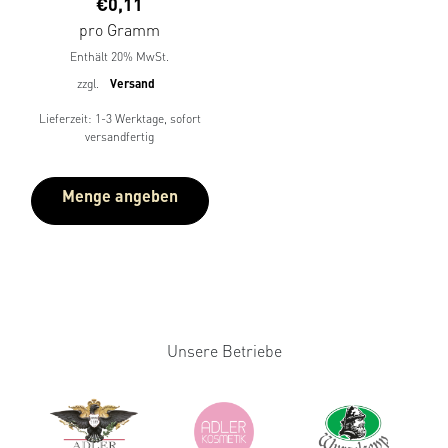
€
0,11
mit
5.00
pro Gramm
von 5
Enthält 20% MwSt.
zzgl.
Versand
Lieferzeit: 1-3 Werktage, sofort
versandfertig
Menge angeben
Unsere Betriebe