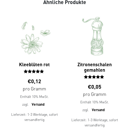
Ähnliche Produkte
Kleeblüten rot
Zitronenschalen
gemahlen
Bewertet
€
0,12
mit
Bewertet
€
0,05
5.00
mit
pro Gramm
von 5
5.00
pro Gramm
Enthält 10% MwSt.
von 5
Enthält 10% MwSt.
zzgl.
Versand
zzgl.
Versand
Lieferzeit: 1-3 Werktage, sofort
versandfertig
Lieferzeit: 1-3 Werktage, sofort
versandfertig