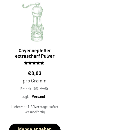
Cayennepfeffer
extrascharf Pulver
Bewertet
€
0,03
mit
5.00
pro Gramm
von 5
Enthält 10% MwSt.
zzgl.
Versand
Lieferzeit: 1-3 Werktage, sofort
versandfertig
Menge angeben