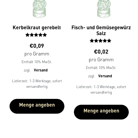
Kerbelkraut gerebelt
Fisch- und Gemüsegewürz
Salz
Bewertet
€
0,09
mit
Bewertet
€
0,02
5.00
mit
pro Gramm
von 5
5.00
pro Gramm
Enthält 10% MwSt.
von 5
Enthält 10% MwSt.
zzgl.
Versand
zzgl.
Versand
Lieferzeit: 1-3 Werktage, sofort
versandfertig
Lieferzeit: 1-3 Werktage, sofort
versandfertig
Menge angeben
Menge angeben