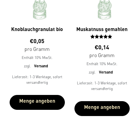
Knoblauchgranulat bio
Muskatnuss gemahlen
€
0,05
Bewertet
€
0,14
pro Gramm
mit
5.00
pro Gramm
Enthält 10% MwSt.
von 5
Enthält 10% MwSt.
zzgl.
Versand
zzgl.
Versand
Lieferzeit: 1-3 Werktage, sofort
versandfertig
Lieferzeit: 1-3 Werktage, sofort
versandfertig
Menge angeben
Menge angeben