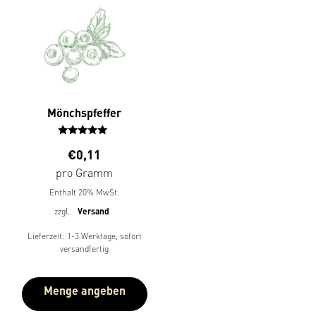
Mönchspfeffer
Bewertet
€
0,11
mit
5.00
pro Gramm
von 5
Enthält 20% MwSt.
zzgl.
Versand
Lieferzeit: 1-3 Werktage, sofort
versandfertig
Menge angeben