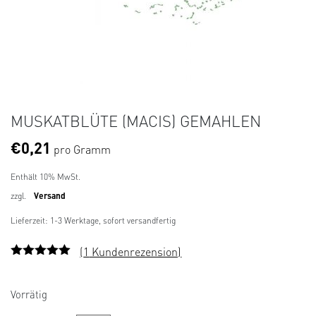
MUSKATBLÜTE (MACIS) GEMAHLEN
€
0,21
pro Gramm
Enthält 10% MwSt.
zzgl.
Versand
Lieferzeit: 1-3 Werktage, sofort versandfertig
(
1
Kundenrezension)
Bewertet
1
mit
5.00
von
5, basierend
Vorrätig
auf
Kundenbew