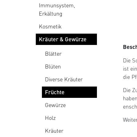
Immunsystem,
Erkältung
Kosmetik
Kräuter & Gewürze
Besc
Blätter
Die S
Blüten
ist e
die P
Diverse Kräuter
Die Z
Früchte
haben
Gewürze
ensch
Holz
Weite
Kräuter