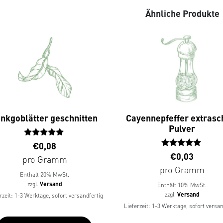
Ähnliche Produkte
inkgoblätter geschnitten
Cayennepfeffer extrasc
Pulver
Bewertet
€
0,08
mit
Bewertet
€
0,03
pro Gramm
4.88
mit
pro Gramm
von 5
5.00
Enthält 20% MwSt.
von 5
zzgl.
Versand
Enthält 10% MwSt.
zzgl.
Versand
rzeit: 1-3 Werktage, sofort versandfertig
Lieferzeit: 1-3 Werktage, sofort versan