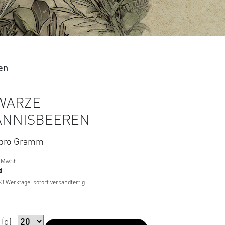
en
WARZE
ANNISBEEREN
pro Gramm
 MwSt.
d
1-3 Werktage, sofort versandfertig
(g)