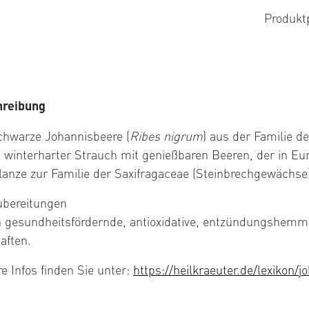
Produkt
hreibung
chwarze Johannisbeere (
Ribes nigrum
) aus der Familie d
in winterharter Strauch mit genießbaren Beeren, der in Eu
flanze zur Familie der Saxifragaceae (Steinbrechgewächse)
ubereitungen
 gesundheitsfördernde, antioxidative, entzündungshemme
aften.
re Infos finden Sie unter:
https://heilkraeuter.de/lexikon/