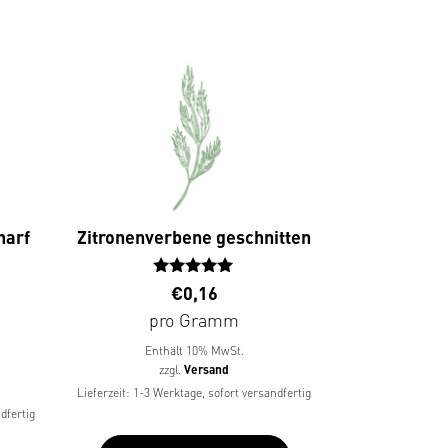
harf
Zitronenverbene geschnitten
Bewertet
€
0,16
mit
pro Gramm
5.00
von 5
Enthält 10% MwSt.
zzgl.
Versand
Lieferzeit: 1-3 Werktage, sofort versandfertig
dfertig