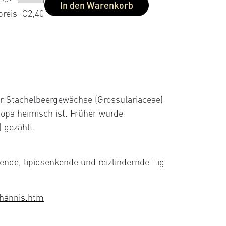
In den Warenkorb
preis
€2,40
er Stachelbeergewächse (Grossulariaceae)
ropa heimisch ist. Früher wurde
 gezählt.
nde, lipidsenkende und reizlindernde Eig
johannis.htm