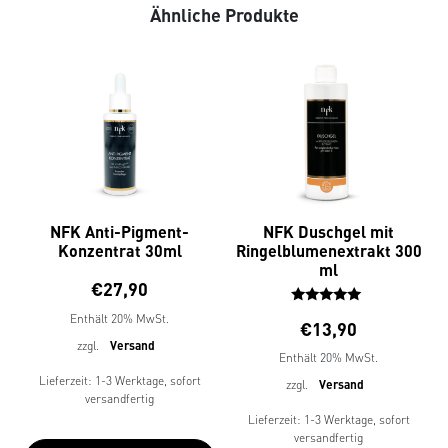
Ähnliche Produkte
NFK Anti-Pigment-
NFK Duschgel mit
Konzentrat 30ml
Ringelblumenextrakt 300
ml
€
27,90
Bewertet
Enthält 20% MwSt.
€
13,90
mit
zzgl.
Versand
5.00
Enthält 20% MwSt.
von 5
Lieferzeit: 1-3 Werktage, sofort
zzgl.
Versand
versandfertig
Lieferzeit: 1-3 Werktage, sofort
versandfertig