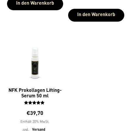
In den Warenkorb
In den Warenkorb
NFK Prokollagen Lifting-
Serum 50 ml
Bewertet
€
39,70
mit
5.00
Enthält 20% MwSt.
von 5
zzgl.
Versand