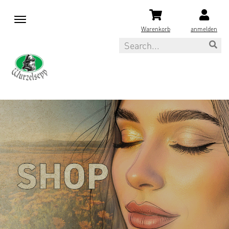
M
e
Warenkorb
anmelden
n
Search
u