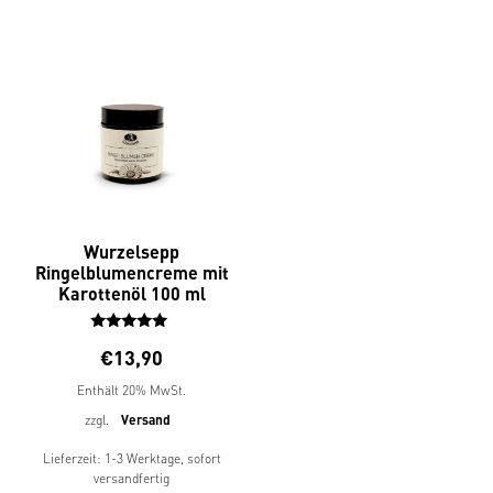
Wurzelsepp
Ringelblumencreme mit
Karottenöl 100 ml
Bewertet
€
13,90
mit
5.00
Enthält 20% MwSt.
von 5
zzgl.
Versand
Lieferzeit: 1-3 Werktage, sofort
versandfertig