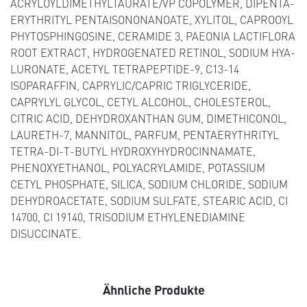
ACRYLOYLDIMETHYLTAURATE/VP COPOLYMER, DIPENTA­
ERYTHRITYL PENTAISONONANOATE, XYLITOL, CAPROOYL
PHYTOSPHINGOSINE, CERAMIDE 3, PAEONIA LACTIFLORA
ROOT EXTRACT, HYDROGENATED RETINOL, SODIUM HYA­
LURONATE, ACETYL TETRAPEPTIDE-9, C13-14
ISOPARAFFIN, CAPRYLIC/CAPRIC TRIGLYCERIDE,
CAPRYLYL GLYCOL, CETYL ALCOHOL, CHOLESTEROL,
CITRIC ACID, DEHYDROXANTHAN GUM, DIMETHICONOL,
LAURETH-7, MANNITOL, PARFUM, PENTAERYTHRITYL
TETRA-DI-T-BUTYL HYDROXYHYDRO­CINNAMATE,
PHENOXYETHANOL, POLYACRYLAMIDE, PO­TASSIUM
CETYL PHOSPHATE, SILICA, SODIUM CHLORIDE, SODIUM
DEHYDROACETATE, SODIUM SULFATE, STEARIC ACID, CI
14700, CI 19140, TRISODIUM ETHYLENEDIAMINE
DISUCCINATE.
Ähnliche Produkte