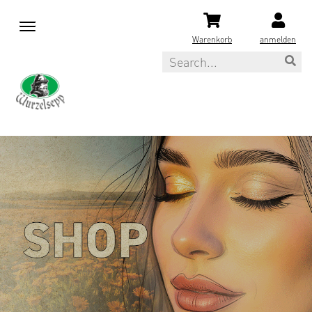
M
e
Warenkorb
anmelden
n
Search
u