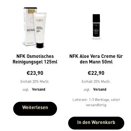
NFK Osmotisches
NFK Aloe Vera Creme für
Reinigungsgel 125ml
den Mann 50ml
€
23,90
€
22,90
Enthält 20% MwSt.
Enthält 20% MwSt.
zzgl.
Versand
zzgl.
Versand
Lieferzeit: 1-3 Werktage, sofort
versandfertig
Weiterlesen
In den Warenkorb