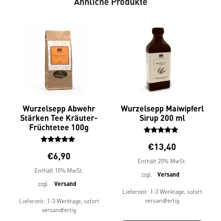
Ähnliche Produkte
Wurzelsepp Abwehr
Wurzelsepp Maiwipferl
Stärken Tee Kräuter-
Sirup 200 ml
Früchtetee 100g
Bewertet
€
13,40
mit
Bewertet
€
6,90
5.00
mit
Enthält 20% MwSt.
von 5
5.00
Enthält 10% MwSt.
von 5
zzgl.
Versand
zzgl.
Versand
Lieferzeit: 1-3 Werktage, sofort
versandfertig
Lieferzeit: 1-3 Werktage, sofort
versandfertig