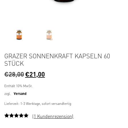
GRAZER SONNENKRAFT KAPSELN 60
STÜCK
U
A
€
28,00
€
21,00
r
k
s
t
Enthält 10% MwSt.
p
u
zzgl.
Versand
r
e
Lieferzeit: 1-3 Werktage, sofort versandfertig
ü
l
n
l
(
1
Kundenrezension)
g
e
Bewertet
1
mit
5.00
von
l
r