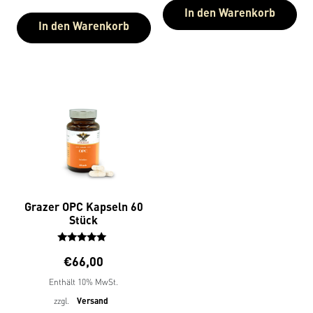
In den Warenkorb
In den Warenkorb
Grazer OPC Kapseln 60
Stück
Bewertet
€
66,00
mit
5.00
Enthält 10% MwSt.
von 5
zzgl.
Versand