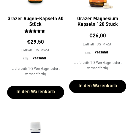
Grazer Augen-Kapseln 60
Grazer Magnesium
Stück
Kapseln 120 Stück
€
26,00
Bewertet
€
29,50
mit
Enthält 10% MwSt.
5.00
Enthält 10% MwSt.
zzgl.
Versand
von 5
zzgl.
Versand
Lieferzeit: 1-3 Werktage, sofort
versandfertig
Lieferzeit: 1-3 Werktage, sofort
versandfertig
In den Warenkorb
In den Warenkorb