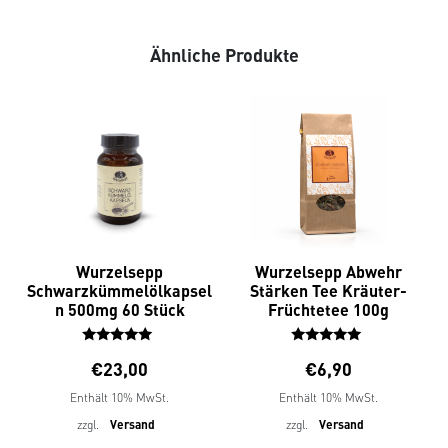
Ähnliche Produkte
Wurzelsepp
Wurzelsepp Abwehr
Schwarzkümmelölkapsel
Stärken Tee Kräuter-
n 500mg 60 Stück
Früchtetee 100g
Bewertet
Bewertet
€
23,00
€
6,90
mit
mit
5.00
5.00
Enthält 10% MwSt.
Enthält 10% MwSt.
von 5
von 5
zzgl.
Versand
zzgl.
Versand