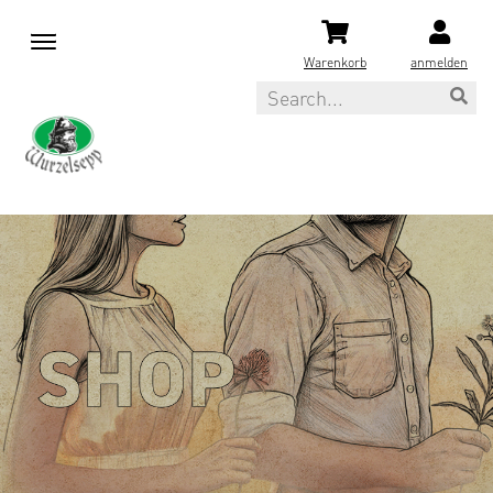
M
e
Warenkorb
anmelden
n
Search
u