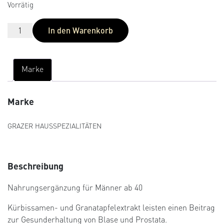
Kundenbew
Vorrätig
ertungen
In den Warenkorb
Marke
Marke
GRAZER HAUSSPEZIALITÄTEN
Beschreibung
Nahrungsergänzung für Männer ab 40
Kürbissamen- und Granatapfelextrakt leisten einen Beitrag
zur Gesunderhaltung von Blase und Prostata.