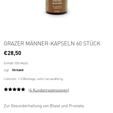
GRAZER MÄNNER-KAPSELN 60 STÜCK
€
28,50
Enthält 10% MwSt.
zzgl.
Versand
Lieferzeit: 1-3 Werktage, sofort versandfertig
(
4
Kundenrezensionen)
Bewertet
4
mit
4.75
von 5,
Zur Gesunderhaltung von Blase und Prostata
basierend
auf