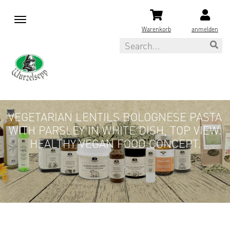
M
e
Warenkorb
anmelden
n
Search
u
VEGETARIAN LENTILS BOLOGNESE PASTA
WITH PARSLEY IN WHITE DISH, TOP VIEW.
HEALTHY VEGAN FOOD CONCEPT.