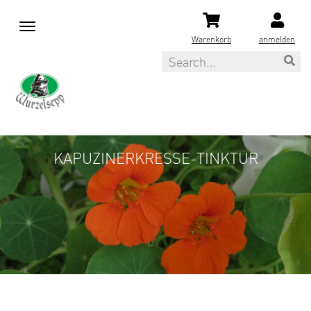
M
e
Warenkorb
anmelden
n
Search
u
KAPUZINERKRESSE-TINKTUR