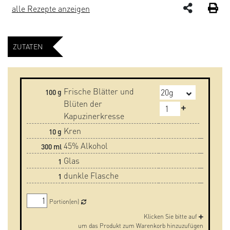
alle Rezepte anzeigen
ZUTATEN
Frische Blätter und
100
g
Blüten der
Kapuzinerkresse
Kren
10
g
45% Alkohol
300
ml
Glas
1
dunkle Flasche
1
Portion(en)
Klicken Sie bitte auf
um das Produkt zum Warenkorb hinzuzufügen