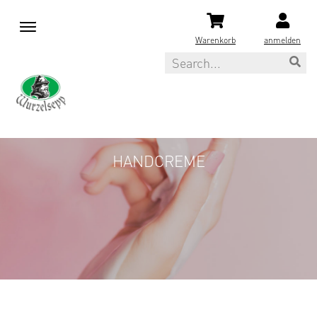
M
e
Warenkorb
anmelden
n
Search
u
HANDCREME