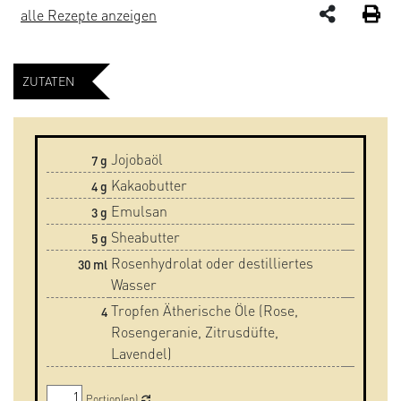
alle Rezepte anzeigen
ZUTATEN
Jojobaöl
7
g
Kakaobutter
4
g
Emulsan
3
g
Sheabutter
5
g
Rosenhydrolat oder destilliertes
30
ml
Wasser
Tropfen Ätherische Öle (Rose,
4
Rosengeranie, Zitrusdüfte,
Lavendel)
Portion(en)