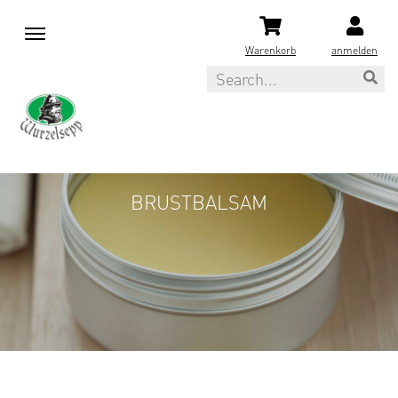
M
e
Warenkorb
anmelden
n
Search
u
BRUSTBALSAM