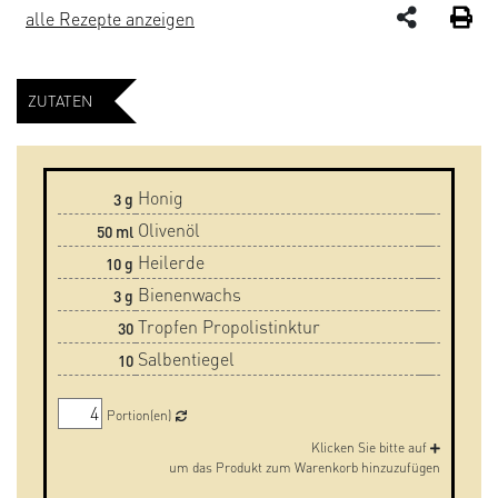
alle Rezepte anzeigen
ZUTATEN
Honig
3
g
Olivenöl
50
ml
Heilerde
10
g
Bienenwachs
3
g
Tropfen Propolistinktur
30
Salbentiegel
10
Portion(en)
Klicken Sie bitte auf
um das Produkt zum Warenkorb hinzuzufügen