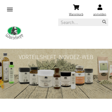
M
e
Warenkorb
anmelden
n
Search
u
VORTEILSHEFT_NOVDEZ-WEB