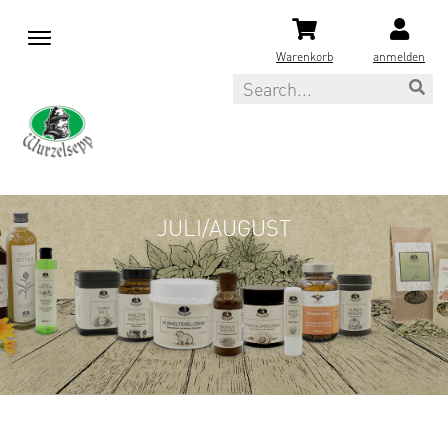
M
e
Warenkorb
anmelden
n
Search
u
JULI/AUGUST