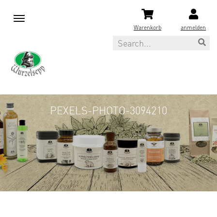
M
e
Warenkorb
anmelden
n
Search
u
PEXELS-PHOTO-3094210