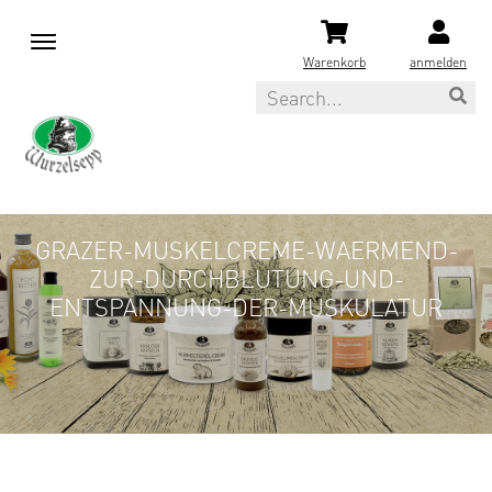
M
e
Warenkorb
anmelden
n
Search
u
GRAZER-MUSKELCREME-WAERMEND-
ZUR-DURCHBLUTUNG-UND-
ENTSPANNUNG-DER-MUSKULATUR