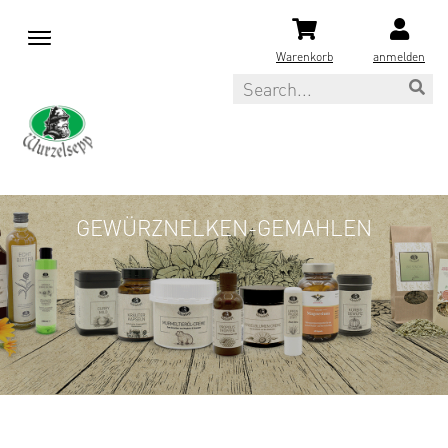
M
e
Warenkorb
anmelden
n
Search
u
GEWÜRZNELKEN-GEMAHLEN