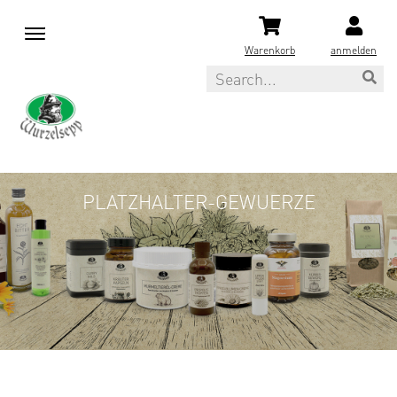
M
e
Warenkorb
anmelden
n
Search
u
PLATZHALTER-GEWUERZE