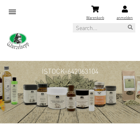
M
e
Warenkorb
anmelden
n
Search
u
ISTOCK-642063104